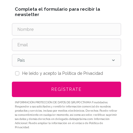
Completa el formulario para recibir la
newsletter
País
He leído y acepto la Política de Privacidad
REGÍSTRATE
INFORMACIÓN PROTECCIÓN DE DATOS DE GRUPO CTAIMA Finalidades:
Responder a sus solicitudes y remitirle información comercial de nuestros
productos y servicios, incluso por medios electrónicos. Derechos: Puede retirar
su consentimiento en cualquier momento, así como acceder, rectificar, suprimir
sus datos y demás derechos en delegado-datos@ctaima.com. Información
Adicional: Puede ampliar la información en el enlace de Política de
Privacidad.