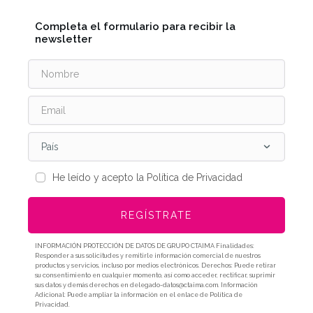
Completa el formulario para recibir la
newsletter
País
He leído y acepto la Política de Privacidad
REGÍSTRATE
INFORMACIÓN PROTECCIÓN DE DATOS DE GRUPO CTAIMA Finalidades:
Responder a sus solicitudes y remitirle información comercial de nuestros
productos y servicios, incluso por medios electrónicos. Derechos: Puede retirar
su consentimiento en cualquier momento, así como acceder, rectificar, suprimir
sus datos y demás derechos en delegado-datos@ctaima.com. Información
Adicional: Puede ampliar la información en el enlace de Política de
Privacidad.