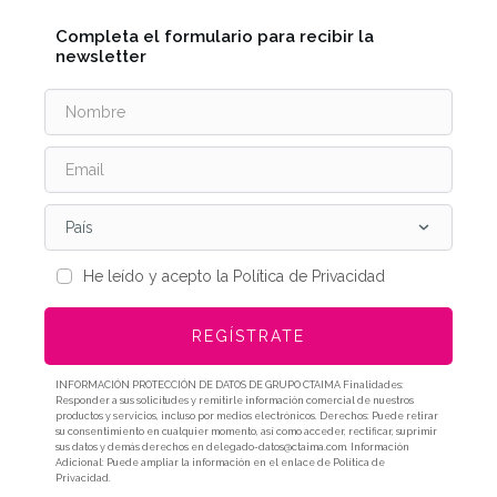
Completa el formulario para recibir la
newsletter
País
He leído y acepto la Política de Privacidad
REGÍSTRATE
INFORMACIÓN PROTECCIÓN DE DATOS DE GRUPO CTAIMA Finalidades:
Responder a sus solicitudes y remitirle información comercial de nuestros
productos y servicios, incluso por medios electrónicos. Derechos: Puede retirar
su consentimiento en cualquier momento, así como acceder, rectificar, suprimir
sus datos y demás derechos en delegado-datos@ctaima.com. Información
Adicional: Puede ampliar la información en el enlace de Política de
Privacidad.