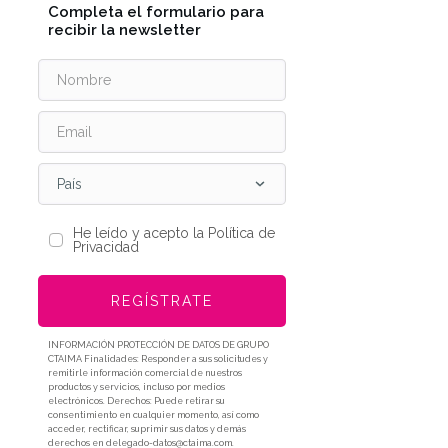
Completa el formulario para
recibir la newsletter
País
He leído y acepto la Política de
Privacidad
REGÍSTRATE
INFORMACIÓN PROTECCIÓN DE DATOS DE GRUPO
CTAIMA Finalidades: Responder a sus solicitudes y
remitirle información comercial de nuestros
productos y servicios, incluso por medios
electrónicos. Derechos: Puede retirar su
consentimiento en cualquier momento, así como
acceder, rectificar, suprimir sus datos y demás
derechos en delegado-datos@ctaima.com.