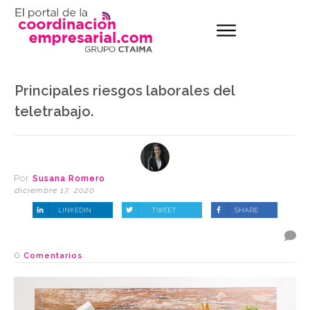
Principales riesgos laborales del
teletrabajo.
Por
Susana Romero
diciembre 17, 2020
LINKEDIN
TWEET
SHARE
0
Comentarios