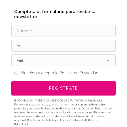
Completa el formulario para recibir la
newsletter
País
He leído y acepto la Política de Privacidad
REGÍSTRATE
INFORMACIÓN PROTECCIÓN DE DATOS DE GRUPO CTAIMA Finalidades:
Responder a sus solicitudes y remitirle información comercial de nuestros
productos y servicios, incluso por medios electrónicos. Derechos: Puede retirar
su consentimiento en cualquier momento, así como acceder, rectificar, suprimir
sus datos y demás derechos en delegado-datos@ctaima.com. Información
Adicional: Puede ampliar la información en el enlace de Política de
Privacidad.