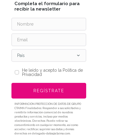
Completa el formulario para
recibir la newsletter
País
He leído y acepto la Política de
Privacidad
REGÍSTRATE
INFORMACIÓN PROTECCIÓN DE DATOS DE GRUPO
CTAIMA Finalidades: Responder a sus solicitudes y
remitirle información comercial de nuestros
productos y servicios, incluso por medios
electrónicos. Derechos: Puede retirar su
consentimiento en cualquier momento, así como
acceder, rectificar, suprimir sus datos y demás
derechos en delegado-datos@ctaima.com.