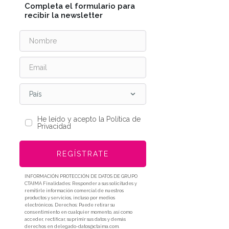
Completa el formulario para
recibir la newsletter
País
He leído y acepto la Política de
Privacidad
REGÍSTRATE
INFORMACIÓN PROTECCIÓN DE DATOS DE GRUPO
CTAIMA Finalidades: Responder a sus solicitudes y
remitirle información comercial de nuestros
productos y servicios, incluso por medios
electrónicos. Derechos: Puede retirar su
consentimiento en cualquier momento, así como
acceder, rectificar, suprimir sus datos y demás
derechos en delegado-datos@ctaima.com.