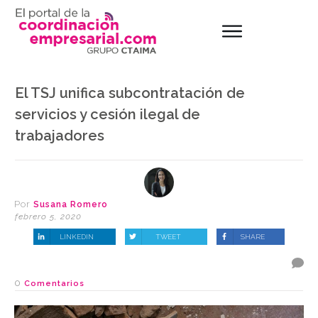
El TSJ unifica subcontratación de
servicios y cesión ilegal de
trabajadores
Por
Susana Romero
febrero 5, 2020
LINKEDIN
TWEET
SHARE
0
Comentarios