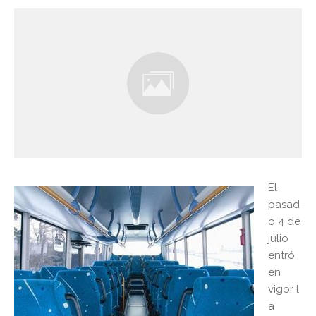
El
pasad
o 4 de
julio
entró
en
vigor l
a