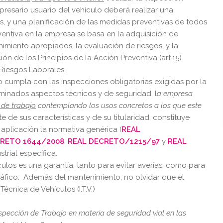
presario usuario del vehículo deberá realizar una
gos, y una planificación de las medidas preventivas de todos
ventiva en la empresa se basa en la adquisición de
nimiento apropiados, la evaluación de riesgos, y la
ón de los Principios de la Acción Preventiva (art.15)
Riesgos Laborales.
 cumpla con las inspecciones obligatorias exigidas por la
minados aspectos técnicos y de seguridad, l
a empresa
 de trabajo
contemplando los usos concretos a los que este
 de sus características y de su titularidad, constituye
 aplicación la normativa genérica (
REAL
CRETO 1644/2008
,
REAL DECRETO/1215/97
y
REAL
strial específica.
os es una garantía, tanto para evitar averías, como para
 tráfico. Además del mantenimiento, no olvidar que el
écnica de Vehículos (I.T.V.)
spección de Trabajo en materia de seguridad vial en las