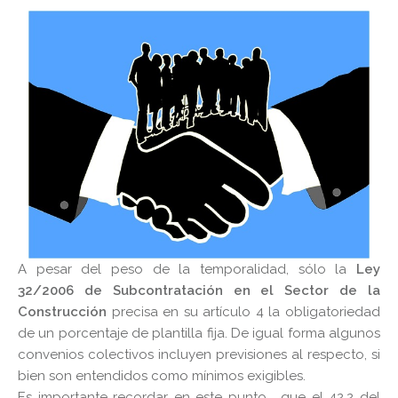
A pesar del peso de la temporalidad, sólo la
Ley
32/2006 de Subcontratación en el Sector de la
Construcción
precisa en su artículo 4 la obligatoriedad
de un porcentaje de plantilla fija. De igual forma algunos
convenios colectivos incluyen previsiones al respecto, si
bien son entendidos como mínimos exigibles.
Es importante recordar en este punto, que el
42.2 del