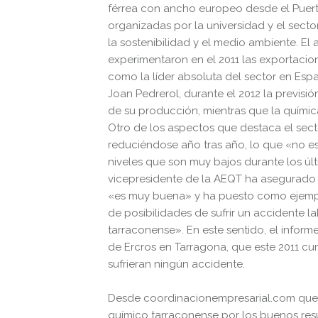
férrea con ancho europeo desde el Puert
organizadas por la universidad y el sect
la sostenibilidad y el medio ambiente. El
experimentaron en el 2011 las exportacio
como la líder absoluta del sector en Espa
Joan Pedrerol, durante el 2012 la previsi
de su producción, mientras que la químic
Otro de los aspectos que destaca el sec
reduciéndose año tras año, lo que «no es
niveles que son muy bajos durante los úl
vicepresidente de la AEQT ha asegurado q
«es muy buena» y ha puesto como ejempl
de posibilidades de sufrir un accidente l
tarraconense». En este sentido, el inform
de Ercros en Tarragona, que este 2011 cu
sufrieran ningún accidente.
Desde coordinacionempresarial.com querem
químico tarraconense por los buenos res