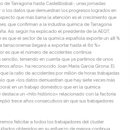
o de Tarragona hasta Castellbisbal-, unas jornadas
or o los datos que demuestran los progresos logrados en
 aspecto que más llama la atención es el crecimiento que
nes, que confirman a la industria química de Tarragona
ña. Así, según ha explicado el presidente de la AEQT,
ón es que el sector de la química española exporte un 48 %
a tarraconense llegará a exportar hasta el 60 %»
tor es que el número de accidentes continúa
 sencillo, teniendo en cuenta que ya partimos de unos
timos años», ha reconocido Joan Maria Garcia Girona. El
ue la ratio de accidentes por millón de horas trabajadas
o que «los datos demuestran que hay siete veces más
aboral en un trabajo doméstico que en la química
e destaca un «hito histórico» relacionado con la factoría
mplió trece años consecutivos sin que sus trabajadores
os felicitar a todos los trabajadores del cluster
ultados obtenidos en su esfuerzo de mejora continua