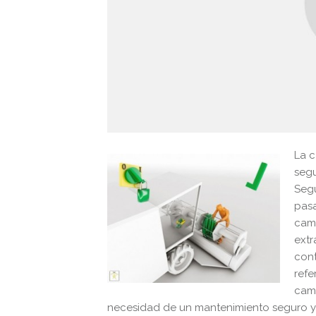
La c
segu
Segu
pasa
camp
extr
cont
refe
camp
necesidad de un mantenimiento seguro y 