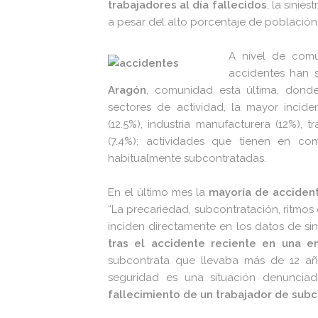
trabajadores al día fallecidos
, la sini
a pesar del alto porcentaje de población 
A nivel de comu
accidentes han 
Aragón
, comunidad esta última, dond
sectores de actividad, la mayor inciden
(12.5%), industria manufacturera (12%), t
(7.4%); actividades que tienen en c
habitualmente subcontratadas.
En el último mes la
mayoría de accident
“La precariedad, subcontratación, ritmos 
inciden directamente en los datos de si
tras el accidente reciente en una e
subcontrata que llevaba más de 12 añ
seguridad es una situación denuncia
fallecimiento de un trabajador de subc