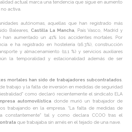
estralidad actual marca una tendencia que sigue en aumento
no activa.
nidades autónomas, aquellas que han registrado más
sido Baleares,
Castilla La Mancha
, País Vasco, Madrid y
e han aumentado un 41% los accidentes mortales. Por
cia e ha registrado en hostelería (16.3%), construcción
ransporte y almacenamiento (11.1 %) y servicios auxiliares
omún la temporalidad y estacionalidad además de ser
es mortales han sido de trabajadores subcontratados
.
de trabajo y la falta de inversión en medidas de seguridad
niestralidad” como declaró recientemente el sindicato ELA
mpresa automovilística
donde murió un trabajador de
os trabajando en la empresa. “La falta de medidas de
da constantemente” tal y como declara CCOO tras el
ontrata
que trabajaba sin arnés en el tejado de una nave.