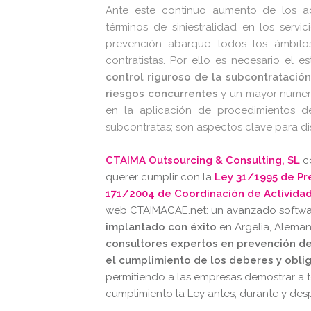
Ante este continuo aumento de los acc
términos de siniestralidad en los servi
prevención abarque todos los ámbito
contratistas. Por ello es necesario el 
control riguroso de la subcontratació
riesgos concurrentes
y un mayor número
en la aplicación de procedimientos de
subcontratas; son aspectos clave para dis
CTAIMA Outsourcing & Consulting, SL
co
querer cumplir con la
Ley 31/1995 de Pr
171/2004 de Coordinación de Activida
web CTAIMACAE.net: un avanzado softwar
implantado con éxito
en Argelia, Alemani
consultores expertos en prevención de 
el cumplimiento de los deberes y oblig
permitiendo a las empresas demostrar a te
cumplimiento la Ley antes, durante y desp