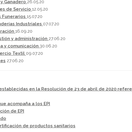
a y Ganadero
26.05.20
nes de Servicio
12.05.20
s Funerarios
15.07.20
nderías Industriales
07.07.20
uración
16.09.20
stión y administración
27.06.20
nsa y comunicación
30.06.20
ercio Textil
09.07.20
les
27.06.20
establecidas en la Resolución de 23 de abril de 2020 refere
que acompaña a los EPI
ción de EPI
ado
ificación de productos sanitarios