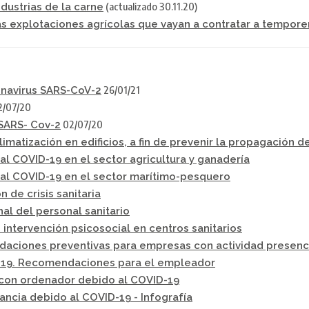
(actualizado 30.11.20)
dustrias de la carne
las explotaciones agrícolas que vayan a contratar a tempore
26/01/21
onavirus SARS-CoV-2
/07/20
02/07/20
 SARS- Cov-2
matización en edificios, a fin de prevenir la propagación 
 al COVID-19 en el sector agricultura y ganadería
e al COVID-19 en el sector marítimo-pesquero
 de crisis sanitaria
l del personal sanitario
intervención psicosocial en centros sanitarios
daciones preventivas para empresas con actividad presenc
id-19. Recomendaciones para el empleador
 con ordenador debido al COVID-19
tancia debido al COVID-19 - Infografía