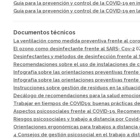
Guía para la prevención y control de la COVID-19 en in
Guía para la prevención y control de la COVID-19 en 
Documentos técnicos
La ventilación como medida preventiva frente al cor
02
El ozono como desinfectante frente al SARS- Cov-2
Desinfectantes y métodos de desinfección frente al
Recomendaciones sobre el uso de instalaciones de cli
Infografía sobre las orientaciones preventivas frente
Infografía sobre las orientaciones preventivas frent
Instrucciones sobre gestión de residuos en la situación
Decálogo de recomendaciones para la salud emociona
Trabajar en tiempos de COVID19: buenas prácticas de 
Aspectos psicosociales frente al COVID-19. Recomen
Riesgos psicosociales y trabajo a distancia por Cov
Orientaciones ergonómicas para trabajos a distancia
4 Consejos de gestión psicosocial en el trabajo a dis