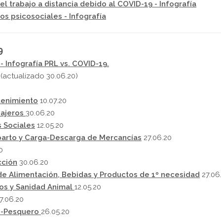
l trabajo a distancia debido al COVID-19 - Infografía
s psicosociales - Infografía
9
 Infografía PRL vs. COVID-19.
(actualizado 30.06.20)
tenimiento
10.07.20
sajeros
30.06.20
s Sociales
12.05.20
eparto y Carga-Descarga de Mercancías
27.06.20
0
cción
30.06.20
de Alimentación, Bebidas y Productos de 1º necesidad
27.06
ios y Sanidad Animal
12.05.20
7.06.20
mo-Pesquero
26.05.20